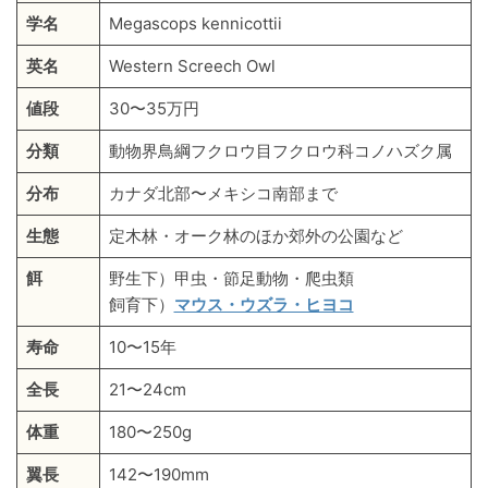
学名
Megascops kennicottii
英名
Western Screech Owl
値段
30〜35万円
分類
動物界鳥綱フクロウ目フクロウ科コノハズク属
分布
カナダ北部〜メキシコ南部まで
生態
定木林・オーク林のほか郊外の公園など
餌
野生下）甲虫・節足動物・爬虫類
飼育下）
マウス・ウズラ・ヒヨコ
寿命
10〜15年
全長
21〜24cm
体重
180〜250g
翼長
142〜190mm