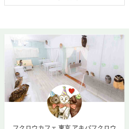
うに、心がほ
当たり前のこ
ていました。
ピー体重430g
ツヲ・ゴリラ
寸[mm]縦106×
どけていく時
とが、別の誰
心が弱ってし
特徴ぬいぐる
特徴白い羽が
横152×厚5ケ
間。 このチケ
かにとっては
まい、前に進
みの様な愛ら
雪の様に美し
ース内寸[mm]
ットは、そん
特別であるこ
む気力を失い
しい姿。尊い
く、神秘的な
縦105×横151×
な特別なひと
とも、少なく
かけていたと
存在のビビ。
雰囲気のシロ
厚4材質PET樹
ときへの招待
ありません。
き、私たちは
指名率は
ちゃん。セク
脂台紙サイズ
状です。 予告
その違いを
日本国内のみ
100%！黒くて
シーなお顔立
横148×縦
編 ギフトチケ
「特別なこ
ならず世界中
大きな目と、
ちが特徴的！
105mm台紙用
ットの特徴 フ
と」としてで
の方々から温
人の目をじっ
ゆっくり自分
紙片面フルカ
クロウグッズ
はなく、自然
かい支援と励
と見つめ、い
のペースで、
ラー印刷包装
付き ご来店の
に過ごしてい
ましの声をい
つもそこに佇
静かにそこに
個別OPP包装
際、フクロウ
ただけること
ただきまし
んでいます。
佇んでいま
原産国日本 オ
グッズをプレ
を大切にして
た。皆様が差
あらゆるフク
す。名前の由
ーダーフォー
ゼントいたし
います。 気を
し伸べてくだ
ロウ・多種の
来 真っ白
ム 毎日見る物
ます。 有効期
張らなくてい
さった優しさ
動物が横にい
で綺麗な子だ
だからこそ楽
限なし 空席の
い時間 フクロ
は今でも忘れ
ても、どっし
ったのでシロ
しく！ 元気な
あるお日にち
ウと向き合う
ることができ
りと全く動じ
に決定！状況
フクロウ達
にご利用いた
時間の中で
ません。 その
ない強靭なメ
2021年9月23
が、1年を彩っ
だけます。 デ
は、立場や背
優しさのおか
ンタルの持ち
日〜アキフク
てくれます。
ジタルで即日
景の違いより
げで、私たち
主！ご飯はさ
にペットホテ
アキバフクロ
送 ...
も、目の前の
は再びフクロ
さっと早く済
ルでステイ
ウ限定のカレ
いのちに静か
ウたちとの日
ませるタイ
中。ご自宅よ
ンダーです 使
に心を寄せる
常を取り戻す
プ。可愛さが
りアキフクに
いやすいポス
フクロウカフェ 東京 アキバフクロウ
ことの方が大
ことができて
日々UPしてい
いる方が長い