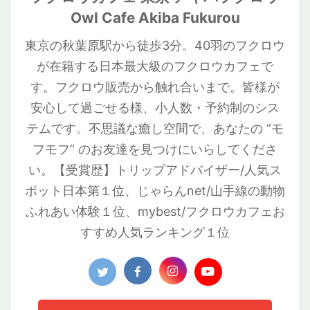
トカードサイ
切だ ...
お ...
ます★状況
かも？しれな
Owl Cafe Akiba Fukurou
ズ 卓上・壁掛
2021年7月28
いので、プロ
けでもご使用
日〜アキフク
フィールペー
いただけま
東京の秋葉原駅から徒歩3分。40羽のフクロウ
にペットホテ
ジが出来まし
す。 PCモニタ
ルでロングス
が在籍する日本最大級のフクロウカフェで
た！ ホワイト
ー前にも置け
テイ中！フク
メンフクロウ
る、背の低い
す。フクロウ販売から触れ合いまで。皆様が
ロウとして生
の詳細情報 ホ
カレンダーで
きていくため
ワイトメンフ
安心して過ごせる様、小人数・予約制のシス
す。 LINEで
に、出来て当
クロウの値
「直接」 ...
テムです。不思議な癒し空間で、あなたの “モ
た ...
段・寿命 種類
...
フモフ” のお友達を見つけにいらしてくださ
い。【受賞歴】トリップアドバイザー/人気ス
ポット日本第１位、じゃらんnet/山手線の動物
ふれあい体験１位、mybest/フクロウカフェお
すすめ人気ランキング１位