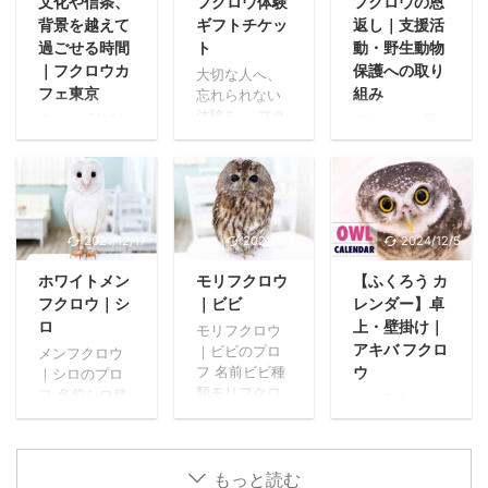
文化や信条、
フクロウ体験
フクロウの恩
背景を越えて
ギフトチケッ
返し｜支援活
過ごせる時間
ト
動・野生動物
｜フクロウカ
保護への取り
大切な人へ、
フェ東京
組み
忘れられない
体験を。 フク
違いは「特別
フクロウの恩
ロウとのひと
なこと」では
返し 私たちア
ときを、大切
なく「自然な
キバフクロウ
な方へプレゼ
こと」 文化や
は、新型コロ
ント。 誕生日
言語、宗教観
ナウイルス感
や記念日、日
を含む信条、
染症が世界中
ごろの「あり
2021/12/17
2021/9/24
2024/12/5
日々大切にし
を襲った時、
がとう」の気
ている価値観
極めて厳しい
ホワイトメン
モリフクロウ
【ふくろう カ
持ちを、思い
は、それぞれ
状況に直面し
出へ。 心に残
フクロウ｜シ
｜ビビ
レンダー】卓
異なります。
ました。毎日
る時間を届け
ロ
上・壁掛け｜
性のあり方や
大切に育てて
モリフクロウ
るギフトチケ
呼ばれ方、パ
きたフクロウ
アキバ フクロ
｜ビビのプロ
メンフクロウ
ットです。 ギ
ートナーシッ
たちとの未来
ウ
フ 名前ビビ種
｜シロのプロ
フトチケット
プのかたち、
も見えなくな
類モリフクロ
フ 名前シロ種
ふくろうカレ
を贈る いつま
家族のあり方
り、閉店を真
ウ誕生日2015
類メンフクロ
ンダー 販売価
でも心に残る
もまた、人そ
剣に考えざる
年5月5日友達
ウ誕生日2021
格800円（税
贈りもの 癒し
れぞれです。
を得ない苦し
ゆきだるま・
年3月30日体
込）仕様1月始
のワルツのよ
誰かにとって
い日々が続い
焼き芋・クッ
もっと読む
重300g友達カ
まりケース外