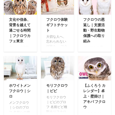
2026/4/10
2026/6/26
2025/3/23
文化や信条、
フクロウ体験
フクロウの恩
背景を越えて
ギフトチケッ
返し｜支援活
過ごせる時間
ト
動・野生動物
｜フクロウカ
保護への取り
大切な人へ、
フェ東京
組み
忘れられない
体験を。 フク
違いは「特別
フクロウの恩
ロウとのひと
なこと」では
返し 私たちア
ときを、大切
なく「自然な
キバフクロウ
な方へプレゼ
こと」 文化や
は、新型コロ
ント。 誕生日
言語、宗教観
ナウイルス感
や記念日、日
を含む信条、
染症が世界中
ごろの「あり
2021/12/17
2021/9/24
2024/12/5
日々大切にし
を襲った時、
がとう」の気
ている価値観
極めて厳しい
ホワイトメン
モリフクロウ
【ふくろう カ
持ちを、思い
は、それぞれ
状況に直面し
出へ。 心に残
フクロウ｜シ
｜ビビ
レンダー】卓
異なります。
ました。毎日
る時間を届け
ロ
上・壁掛け｜
性のあり方や
大切に育てて
モリフクロウ
るギフトチケ
呼ばれ方、パ
きたフクロウ
アキバ フクロ
｜ビビのプロ
メンフクロウ
ットです。 ギ
ートナーシッ
たちとの未来
ウ
フ 名前ビビ種
｜シロのプロ
フトチケット
プのかたち、
も見えなくな
類モリフクロ
フ 名前シロ種
ふくろうカレ
を贈る いつま