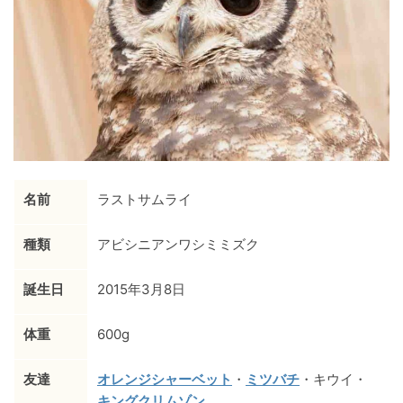
名前
ラストサムライ
種類
アビシニアンワシミミズク
誕生日
2015年3月8日
体重
600g
友達
オレンジシャーベット
・
ミツバチ
・キウイ・
キングクリムゾン