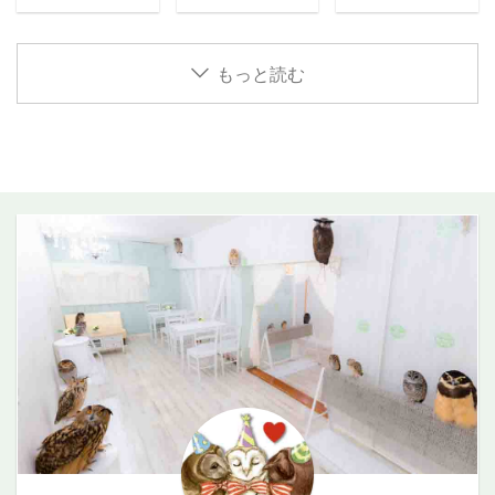
家族のあり方
り、閉店を真
ウ誕生日2015
類メンフクロ
ンダー 販売価
でも心に残る
もまた、人そ
剣に考えざる
年5月5日友達
ウ誕生日2021
格800円（税
贈りもの 癒し
れぞれです。
を得ない苦し
ゆきだるま・
年3月30日体
込）仕様1月始
のワルツのよ
誰かにとって
い日々が続い
焼き芋・クッ
もっと読む
重300g友達カ
まりケース外
うに、心がほ
当たり前のこ
ていました。
ピー体重430g
ツヲ・ゴリラ
寸[mm]縦106×
どけていく時
とが、別の誰
心が弱ってし
特徴ぬいぐる
特徴白い羽が
横152×厚5ケ
間。 このチケ
かにとっては
まい、前に進
みの様な愛ら
雪の様に美し
ース内寸[mm]
ットは、そん
特別であるこ
む気力を失い
しい姿。尊い
く、神秘的な
縦105×横151×
な特別なひと
とも、少なく
かけていたと
存在のビビ。
雰囲気のシロ
厚4材質PET樹
ときへの招待
ありません。
き、私たちは
指名率は
ちゃん。セク
脂台紙サイズ
状です。 予告
その違いを
日本国内のみ
100%！黒くて
シーなお顔立
横148×縦
編 ギフトチケ
「特別なこ
ならず世界中
大きな目と、
ちが特徴的！
105mm台紙用
ットの特徴 フ
と」としてで
の方々から温
人の目をじっ
ゆっくり自分
紙片面フルカ
クロウグッズ
はなく、自然
かい支援と励
と見つめ、い
のペースで、
ラー印刷包装
付き ご来店の
に過ごしてい
ましの声をい
つもそこに佇
静かにそこに
個別OPP包装
際、フクロウ
ただけること
ただきまし
んでいます。
佇んでいま
原産国日本 オ
グッズをプレ
を大切にして
た。皆様が差
あらゆるフク
す。名前の由
ーダーフォー
ゼントいたし
います。 気を
し伸べてくだ
ロウ・多種の
来 真っ白
ム 毎日見る物
ます。 有効期
張らなくてい
さった優しさ
動物が横にい
で綺麗な子だ
だからこそ楽
限なし 空席の
い時間 フクロ
は今でも忘れ
ても、どっし
ったのでシロ
しく！ 元気な
あるお日にち
ウと向き合う
ることができ
りと全く動じ
に決定！状況
フクロウ達
にご利用いた
時間の中で
ません。 その
ない強靭なメ
2021年9月23
が、1年を彩っ
だけます。 デ
は、立場や背
優しさのおか
ンタルの持ち
日〜アキフク
てくれます。
ジタルで即日
景の違いより
げで、私たち
主！ご飯はさ
にペットホテ