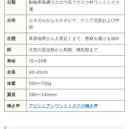
分類
動物界鳥綱フクロウ目フクロウ科ワシミミズク
属
分布
セネガルからエチオピア、ケニア北部および中
部
生態
草原地帯から人里近くまで。密林を避ける傾向
餌
大型の昆虫類から鳥類、哺乳類まで
寿命
15〜20年
全長
40-45cm
体重
500〜700g
翼長
280〜340mm
鳴き声
アビシニアンワシミミズクの鳴き声