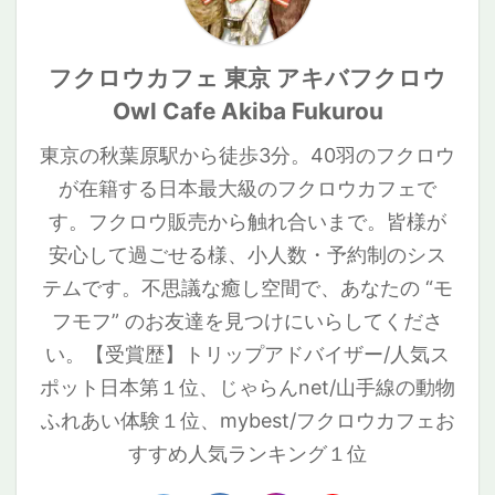
アキバフクロ
送 ...
も、目の前の
は再びフクロ
さっと早く済
ルでステイ
ウ限定のカレ
いのちに静か
ウたちとの日
ませるタイ
中。ご自宅よ
ンダーです 使
に心を寄せる
常を取り戻す
プ。可愛さが
りアキフクに
いやすいポス
フクロウカフェ 東京 アキバフクロウ
ことの方が大
ことができて
日々UPしてい
いる方が長い
トカードサイ
切だ ...
お ...
ます★状況
かも？しれな
Owl Cafe Akiba Fukurou
ズ 卓上・壁掛
2021年7月28
いので、プロ
けでもご使用
日〜アキフク
フィールペー
いただけま
東京の秋葉原駅から徒歩3分。40羽のフクロウ
にペットホテ
ジが出来まし
す。 PCモニタ
ルでロングス
が在籍する日本最大級のフクロウカフェで
た！ ホワイト
ー前にも置け
テイ中！フク
メンフクロウ
る、背の低い
す。フクロウ販売から触れ合いまで。皆様が
ロウとして生
の詳細情報 ホ
カレンダーで
きていくため
ワイトメンフ
安心して過ごせる様、小人数・予約制のシス
す。 LINEで
に、出来て当
クロウの値
「直接」 ...
テムです。不思議な癒し空間で、あなたの “モ
た ...
段・寿命 種類
...
フモフ” のお友達を見つけにいらしてくださ
い。【受賞歴】トリップアドバイザー/人気ス
ポット日本第１位、じゃらんnet/山手線の動物
ふれあい体験１位、mybest/フクロウカフェお
すすめ人気ランキング１位