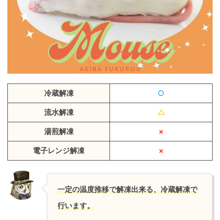
冷蔵解凍
○
流水解凍
△
湯煎解凍
×
電子レンジ解凍
×
一定の温度推移で解凍出来る、冷蔵解凍で
行います。