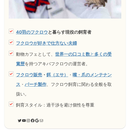
40羽のフクロウ
と暮らす現役の飼育者
フクロウが好きで仕方ない夫婦
動物カフェとして、
世界一の口コミ数
と
多くの受
賞歴
を持つアキバフクロウの運営者。
フクロウ販売
・
餌（エサ）
・
嘴・爪のメンテナン
ス
・
パーチ製作
、フクロウ飼育に関わる全般を取
扱い。
飼育スタイル：過干渉を避け個性を尊重