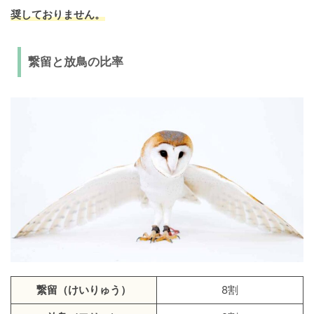
奨しておりません。
繋留と放鳥の比率
繋留（けいりゅう）
8割